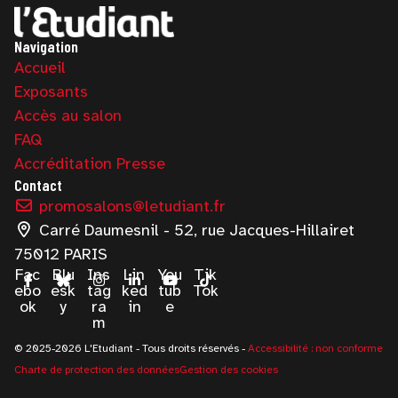
Navigation
Accueil
Exposants
Accès au salon
FAQ
Accréditation Presse
Contact
promosalons@letudiant.fr
Carré Daumesnil - 52, rue Jacques-Hillairet
75012 PARIS
Fac
Blu
Ins
Lin
You
Tik
ebo
esk
tag
ked
tub
Tok
ok
y
ra
in
e
m
© 2025-2026 L'Etudiant - Tous droits réservés -
Accessibilité : non conforme
Charte de protection des données
Gestion des cookies